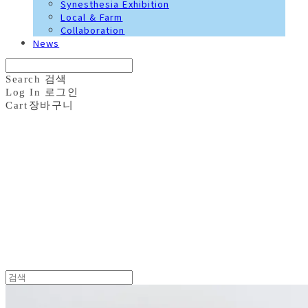
Synesthesia Exhibition
Local & Farm
Collaboration
News
Search
검색
Log In
로그인
Cart
장바구니
화접도