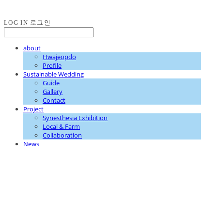
LOG IN
로그인
about
Hwajeopdo
Profile
Sustainable Wedding
Guide
Gallery
Contact
Project
Synesthesia Exhibition
Local & Farm
Collaboration
News
화접도