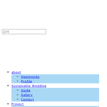
화접도
about
Hwajeopdo
Profile
Sustainable Wedding
Guide
Gallery
Contact
Project