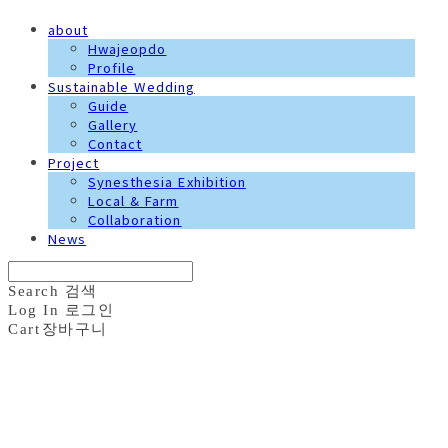
about
Hwajeopdo
Profile
Sustainable Wedding
Guide
Gallery
Contact
Project
Synesthesia Exhibition
Local & Farm
Collaboration
News
Search
검색
Log In
로그인
Cart
장바구니
화접도