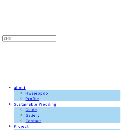
화접도
about
Hwajeopdo
Profile
Sustainable Wedding
Guide
Gallery
Contact
Project