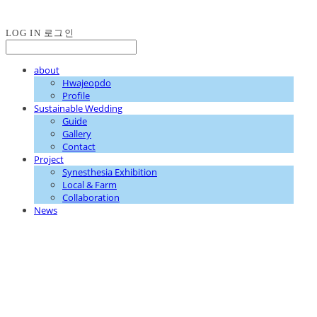
LOG IN
로그인
about
Hwajeopdo
Profile
Sustainable Wedding
Guide
Gallery
Contact
Project
Synesthesia Exhibition
Local & Farm
Collaboration
News
화접도