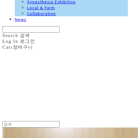
Synesthesia Exhibition
Local & Farm
Collaboration
News
Search
검색
Log In
로그인
Cart
장바구니
화접도