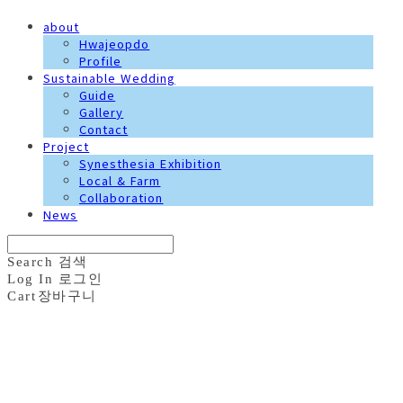
about
Hwajeopdo
Profile
Sustainable Wedding
Guide
Gallery
Contact
Project
Synesthesia Exhibition
Local & Farm
Collaboration
News
Search
검색
Log In
로그인
Cart
장바구니
화접도